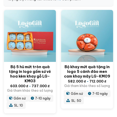
Bộ 5 hũ mứt tròn quà
Bộ khay mứt quà tặng in
tặng in logo gốm sứ vẽ
logo 5 cánh đào men
hoa kèm khay gỗ LG-
cam khay mây LG-KM09
KM03
582.000
₫
-
712.000
₫
603.000
₫
-
737.000
₫
Giá tham khảo theo số lượng
Giá tham khảo theo số lượng
Gốm sứ
7-10 ngày
Gốm sứ
7-10 ngày
SL: 50
SL: 10