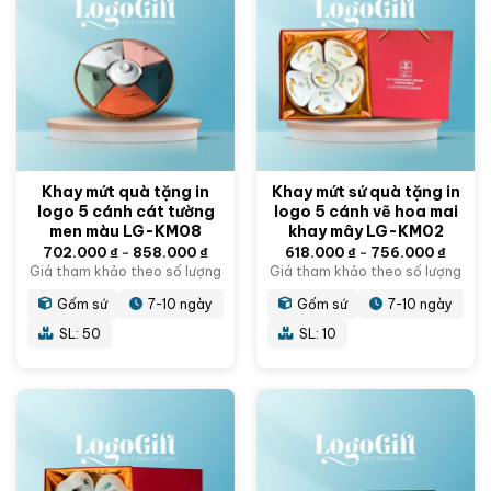
Khay mứt quà tặng in
Khay mứt sứ quà tặng in
logo 5 cánh cát tường
logo 5 cánh vẽ hoa mai
men màu LG-KM08
khay mây LG-KM02
702.000
₫
-
858.000
₫
618.000
₫
-
756.000
₫
Giá tham khảo theo số lượng
Giá tham khảo theo số lượng
Gốm sứ
7-10 ngày
Gốm sứ
7-10 ngày
SL: 50
SL: 10