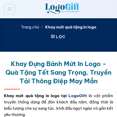
Bỏ
qua
nội
dung
Trang chủ
/
Khay mứt quà tặng in logo
LỌC
Khay Đựng Bánh Mứt In Logo -
Quà Tặng Tết Sang Trọng, Truyền
Tải Thông Điệp May Mắn
Khay mứt quà tặng in logo tại
LogoGift
là vật phẩm
truyền thống dùng để đón khách đầu năm, đồng thời là
biểu tượng cho sự sung túc, khởi đầu ngọt ngào và gắn kết
yêu thương.