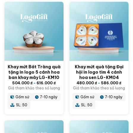
Khay mứt Bát Tràng quà
Khay mứt quà tặng Đại
tặng in logo 5 cánh hoa
hội in logo tim 4 cánh
ban khay mây LG-KM10
hoa sen LG-KM04
504.000
₫
-
616.000
₫
480.000
₫
-
586.000
₫
Giá tham khảo theo số lượng
Giá tham khảo theo số lượng
Gốm sứ
7-10 ngày
Gốm sứ
7-10 ngày
SL: 50
SL: 50