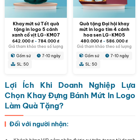
Khay mứt sứ Tết quà
Quà tặng Đại hội khay
tặng in logo 5 cánh
mứt in logo tim 4 cánh
xanh cổ vịt LG-KM07
hoa sen LG-KM05
642.000
₫
-
784.000
₫
480.000
₫
-
586.000
₫
Giá tham khảo theo số lượng
Giá tham khảo theo số lượng
Gốm sứ
7-10 ngày
Gốm sứ
7-10 ngày
SL: 50
SL: 50
Lợi Ích Khi Doanh Nghiệp Lựa
Chọn Khay Đựng Bánh Mứt In Logo
Làm Quà Tặng?
Đối với người nhận: