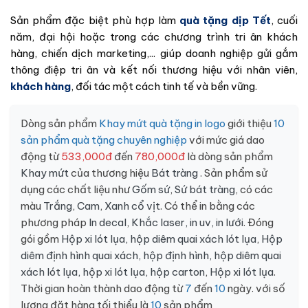
Sản phẩm đặc biệt phù hợp làm
quà tặng dịp Tết
, cuối
năm, đại hội hoặc trong các chương trình tri ân khách
hàng, chiến dịch marketing,... giúp doanh nghiệp gửi gắm
thông điệp tri ân và kết nối thương hiệu với nhân viên,
khách hàng
, đối tác một cách tinh tế và bền vững.
Dòng sản phẩm
Khay mứt quà tặng in logo
giới thiệu
10
sản phẩm quà tặng chuyên nghiệp
với mức giá dao
động từ
533,000đ
đến
780,000đ
là dòng sản phẩm
Khay mứt
của thương hiệu
Bát tràng
. Sản phẩm sử
dụng các chất liệu như
Gốm sứ
,
Sứ bát tràng
, có các
màu
Trắng
,
Cam
,
Xanh cổ vịt
. Có thể in bằng các
phương pháp
In decal
,
Khắc laser, in uv, in lưới
. Đóng
gói gồm
Hộp xi lót lụa, hộp diêm quai xách lót lụa
,
Hộp
diêm định hình quai xách, hộp định hình, hộp diêm quai
xách lót lụa, hộp xi lót lụa, hộp carton
,
Hộp xi lót lụa
.
Thời gian hoàn thành dao động từ
7
đến
10
ngày. với số
lượng đặt hàng tối thiểu là
10
sản phẩm