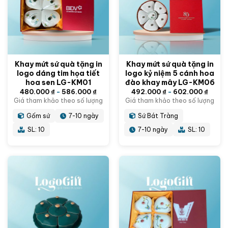
Khay mứt sứ quà tặng in
Khay mứt sứ quà tặng in
logo dáng tim họa tiết
logo kỷ niệm 5 cánh hoa
hoa sen LG-KM01
đào khay mây LG-KM06
480.000
₫
-
586.000
₫
492.000
₫
-
602.000
₫
Giá tham khảo theo số lượng
Giá tham khảo theo số lượng
Gốm sứ
7-10 ngày
Sứ Bát Tràng
SL: 10
7-10 ngày
SL: 10