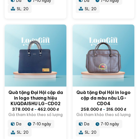
Da
7-10 ngày
Da
7-10 ngày
SL: 20
SL: 20
Quà tặng Đại Hội cặp da
Quà tặng Đại Hội in logo
in logo thương hiệu
cặp da màu nâu LG-
KUQDAISHU LG-CD02
CD04
378.000
₫
-
462.000
₫
258.000
₫
-
316.000
₫
Giá tham khảo theo số lượng
Giá tham khảo theo số lượng
Da
7-10 ngày
Da
7-10 ngày
SL: 20
SL: 20