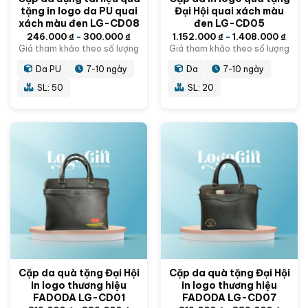
tặng in logo da PU quai
Đại Hội quai xách màu
xách màu đen LG-CD08
đen LG-CD05
246.000
₫
-
300.000
₫
1.152.000
₫
-
1.408.000
₫
Giá tham khảo theo số lượng
Giá tham khảo theo số lượng
Da PU
7-10 ngày
Da
7-10 ngày
SL: 50
SL: 20
Cặp da quà tặng Đại Hội
Cặp da quà tặng Đại Hội
in logo thương hiệu
in logo thương hiệu
FADODA LG-CD01
FADODA LG-CD07