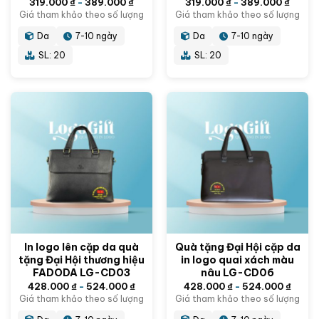
319.000
₫
-
389.000
₫
319.000
₫
-
389.000
₫
Giá tham khảo theo số lượng
Giá tham khảo theo số lượng
Da
7-10 ngày
Da
7-10 ngày
SL: 20
SL: 20
In logo lên cặp da quà
Quà tặng Đại Hội cặp da
tặng Đại Hội thương hiệu
in logo quai xách màu
FADODA LG-CD03
nâu LG-CD06
428.000
₫
-
524.000
₫
428.000
₫
-
524.000
₫
Giá tham khảo theo số lượng
Giá tham khảo theo số lượng