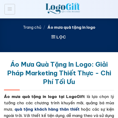
Bỏ
qua
nội
dung
Trang chủ
/
Áo mưa quà tặng in logo
LỌC
Áo Mưa Quà Tặng In Logo: Giải
Pháp Marketing Thiết Thực - Chi
Phí Tối Ưu
Áo mưa quà tặng in logo tại LogoGift
là lựa chọn lý
tưởng cho các chương trình khuyến mãi, quảng bá mùa
mưa,
quà tặng khách hàng thân thiết
hoặc các sự kiện
ngoài trời. Với thiết kế tiện dụng, dễ mang theo và sử dụng