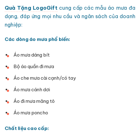
Quà Tặng LogoGift
cung cấp các mẫu áo mưa đa
dạng, đáp ứng mọi nhu cầu và ngân sách của doanh
nghiệp:
Các dòng áo mưa phổ biến:
Áo mưa dáng bít
Bộ áo quần đi mưa
Áo che mưa cài cạnh/có tay
Áo mưa cánh dơi
Áo đi mưa măng tô
Áo mưa poncho
Chất liệu cao cấp: