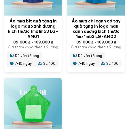
Áo mưa bít quà tặng in
Áo mưa cài cạnh có tay
logo màu xanh dương
quà tặng in logo màu
kích thước 1mx1m53 LG-
xanh dương kích thước
AM01
1mx1m53 LG-AM02
89.000
₫
-
109.000
₫
89.000
₫
-
109.000
₫
Giá tham khảo theo số lượng
Giá tham khảo theo số lượng
Dù vân tổ ong
Dù vân tổ ong
7-10 ngày
SL: 100
7-10 ngày
SL: 100