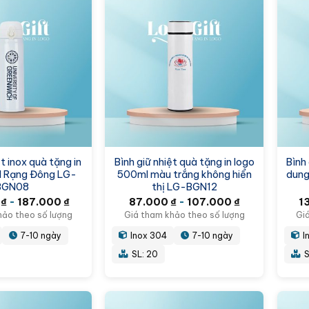
ệt inox quà tặng in
Bình giữ nhiệt quà tặng in logo
Bình 
l Rạng Đông LG-
500ml màu trắng không hiển
dung
BGN08
thị LG-BGN12
0
₫
-
187.000
₫
87.000
₫
-
107.000
₫
1
hảo theo số lượng
Giá tham khảo theo số lượng
Gi
7-10 ngày
Inox 304
7-10 ngày
I
SL: 20
S