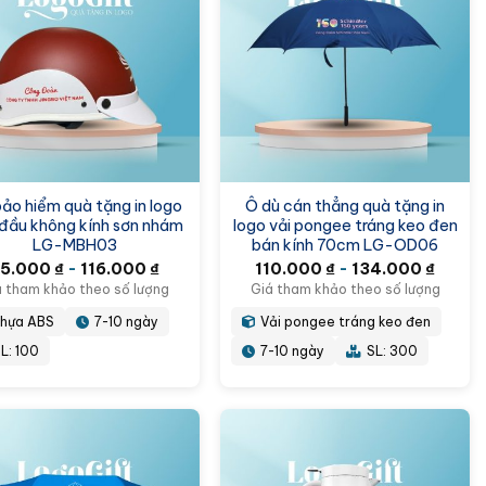
ảo hiểm quà tặng in logo
Ô dù cán thẳng quà tặng in
đầu không kính sơn nhám
logo vải pongee tráng keo đen
LG-MBH03
bán kính 70cm LG-OD06
95.000
₫
-
116.000
₫
110.000
₫
-
134.000
₫
á tham khảo theo số lượng
Giá tham khảo theo số lượng
hựa ABS
7-10 ngày
Vải pongee tráng keo đen
L: 100
7-10 ngày
SL: 300