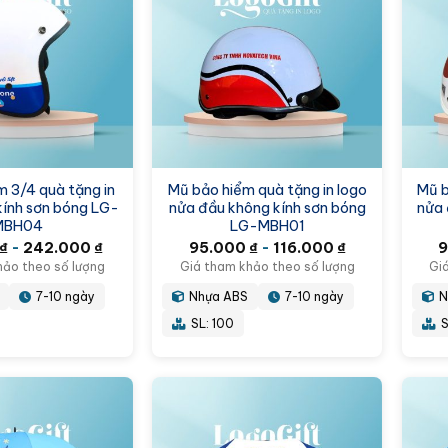
 3/4 quà tặng in
Mũ bảo hiểm quà tặng in logo
Mũ b
kính sơn bóng LG-
nửa đầu không kính sơn bóng
nửa 
MBH04
LG-MBH01
₫
-
242.000
₫
95.000
₫
-
116.000
₫
hảo theo số lượng
Giá tham khảo theo số lượng
Gi
7-10 ngày
Nhựa ABS
7-10 ngày
N
SL: 100
S