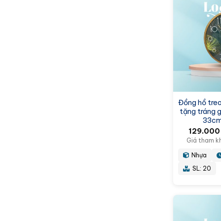
Đồng hồ treo
tặng tráng g
33cm
129.00
Giá tham k
Nhựa
SL: 20