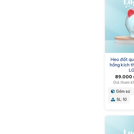
Heo đất quà
hồng kích 
L
89.000
Giá tham k
Gốm sứ
SL: 10