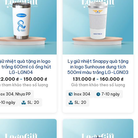
iữ nhiệt quà tặng in logo
Ly giữ nhiệt Snappy quà tặng
 trắng 600ml có ống hút
in logo Sunhouse dung tích
LG-LGN04
500ml màu trắng LG-LGN03
22.000
₫
-
150.000
₫
131.000
₫
-
160.000
₫
á tham khảo theo số lượng
Giá tham khảo theo số lượng
nox 304, Nhựa PP
Inox 304
7-10 ngày
-10 ngày
SL: 20
SL: 20