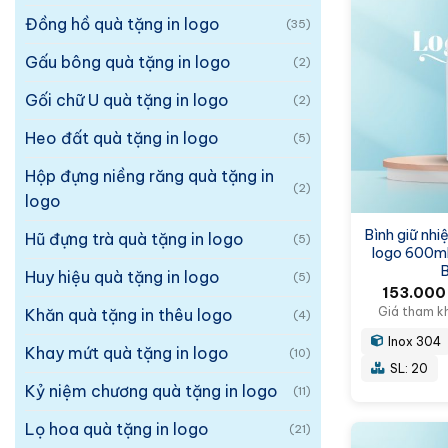
Đồng hồ quà tặng in logo
(35)
Gấu bông quà tặng in logo
(2)
Gối chữ U quà tặng in logo
(2)
Heo đất quà tặng in logo
(5)
Hộp đựng niềng răng quà tặng in
(2)
logo
Bình giữ nhi
Hũ đựng trà quà tặng in logo
(5)
logo 600m
Huy hiệu quà tặng in logo
(5)
153.00
Giá tham k
Khăn quà tặng in thêu logo
(4)
Inox 304
Khay mứt quà tặng in logo
(10)
SL: 20
Kỷ niệm chương quà tặng in logo
(11)
Lọ hoa quà tặng in logo
(21)