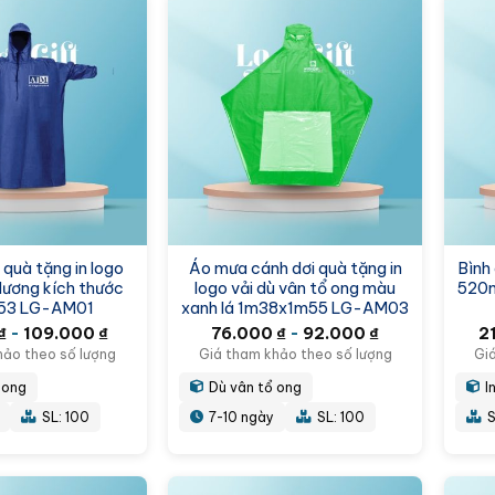
 quà tặng in logo
Áo mưa cánh dơi quà tặng in
Bình 
ương kích thước
logo vải dù vân tổ ong màu
520m
53 LG-AM01
xanh lá 1m38x1m55 LG-AM03
₫
-
109.000
₫
76.000
₫
-
92.000
₫
2
hảo theo số lượng
Giá tham khảo theo số lượng
Gi
 ong
Dù vân tổ ong
I
SL: 100
7-10 ngày
SL: 100
S