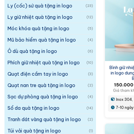
Ly (cốc) sứ quà tặng in logo
(23)
Ly giữ nhiệt quà tặng in logo
(12)
Móc khóa quà tặng in logo
(5)
Mũ bảo hiểm quà tặng in logo
(4)
Ô dù quà tặng in logo
(6)
Phích giữ nhiệt quà tặng in logo
(10)
Bình giữ nhi
in logo du
Quạt điện cầm tay in logo
(3)
Quạt nan tre quà tặng in logo
150.00
(2)
Giá tham k
Sạc dự phòng quà tặng in logo
(4)
Inox 304, 
Sổ da quà tặng in logo
7-10 ngày
(14)
Tranh dát vàng quà tặng in logo
(2)
Túi vải quà tặng in logo
(1)