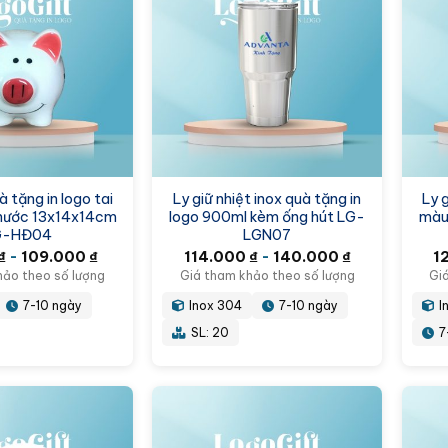
 tặng in logo tai
Ly giữ nhiệt inox quà tặng in
Ly g
thước 13x14x14cm
logo 900ml kèm ống hút LG-
màu
G-HĐ04
LGN07
₫
-
109.000
₫
114.000
₫
-
140.000
₫
1
hảo theo số lượng
Giá tham khảo theo số lượng
Gi
7-10 ngày
Inox 304
7-10 ngày
I
SL: 20
7