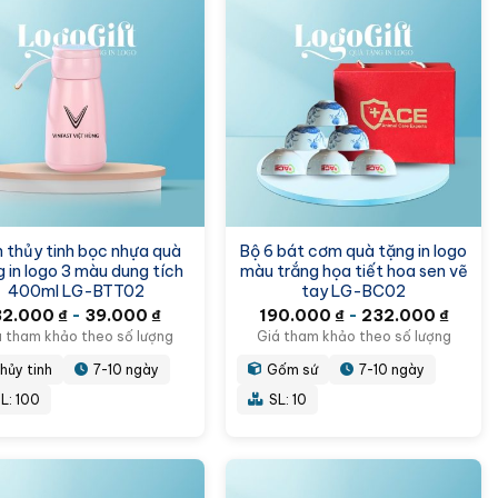
h thủy tinh bọc nhựa quà
Bộ 6 bát cơm quà tặng in logo
 in logo 3 màu dung tích
màu trắng họa tiết hoa sen vẽ
400ml LG-BTT02
tay LG-BC02
32.000
₫
-
39.000
₫
190.000
₫
-
232.000
₫
á tham khảo theo số lượng
Giá tham khảo theo số lượng
hủy tinh
7-10 ngày
Gốm sứ
7-10 ngày
L: 100
SL: 10