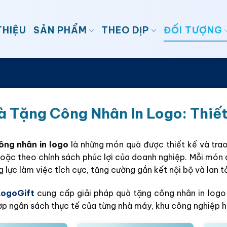
THIỆU
SẢN PHẨM
THEO DỊP
ĐỐI TƯỢNG
 Tặng Công Nhân In Logo: Thiết
ông nhân in logo
là những món quà được thiết kế và trao
hoặc theo chính sách phúc lợi của doanh nghiệp. Mỗi món qu
 lực làm việc tích cực, tăng cường gắn kết nội bộ và lan t
LogoGift
cung cấp giải pháp quà tặng công nhân in logo c
hợp ngân sách thực tế của từng nhà máy, khu công nghiệp