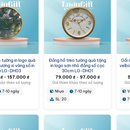
 tường in logo quà
Đồng hồ treo tường quà tặng
Gối 
ương xi vàng số in
in logo sơn nhũ đồng số cọc
velb
 LG-DH03
30cm LG-DH01
0
₫
-
157.000
₫
79.000
₫
-
97.000
₫
hảo theo số lượng
Giá tham khảo theo số lượng
Gi
7-10 ngày
Nhựa
7-10 ngày
V
SL: 20
7