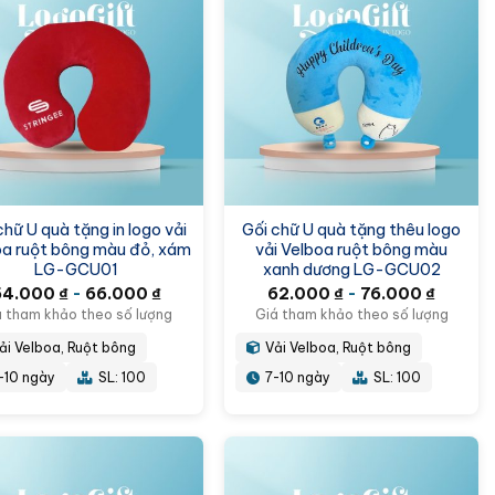
chữ U quà tặng in logo vải
Gối chữ U quà tặng thêu logo
oa ruột bông màu đỏ, xám
vải Velboa ruột bông màu
LG-GCU01
xanh dương LG-GCU02
54.000
₫
-
66.000
₫
62.000
₫
-
76.000
₫
á tham khảo theo số lượng
Giá tham khảo theo số lượng
ải Velboa, Ruột bông
Vải Velboa, Ruột bông
-10 ngày
SL: 100
7-10 ngày
SL: 100