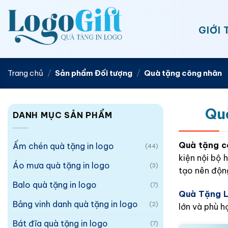
Bỏ
qua
GIỚI 
nội
dung
Trang chủ
/
Sản phẩm Đối tượng
/
Quà tặng công nhân
Quà
DANH MỤC SẢN PHẨM
Quà tặng c
Ấm chén quà tặng in logo
(44)
kiện nội bộ 
Áo mưa quà tặng in logo
(3)
tạo nên động
Balo quà tặng in logo
(7)
Quà Tặng 
Bảng vinh danh quà tặng in logo
(2)
lớn và phù 
Bát đĩa quà tặng in logo
(7)