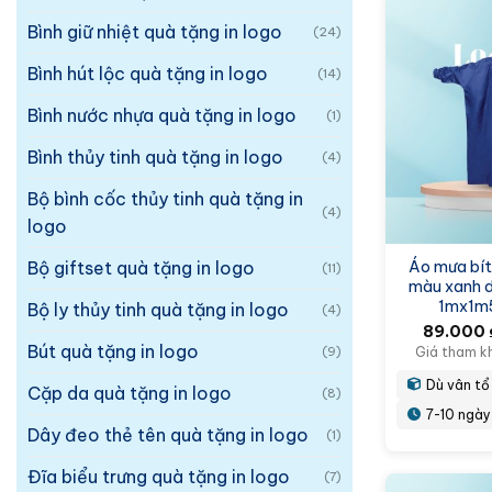
Bình giữ nhiệt quà tặng in logo
(24)
Bình hút lộc quà tặng in logo
(14)
Bình nước nhựa quà tặng in logo
(1)
Bình thủy tinh quà tặng in logo
(4)
Bộ bình cốc thủy tinh quà tặng in
(4)
logo
Bộ giftset quà tặng in logo
Áo mưa bít
(11)
màu xanh d
1mx1m
Bộ ly thủy tinh quà tặng in logo
(4)
89.000
Bút quà tặng in logo
(9)
Giá tham k
Dù vân tổ
Cặp da quà tặng in logo
(8)
7-10 ngày
Dây đeo thẻ tên quà tặng in logo
(1)
Đĩa biểu trưng quà tặng in logo
(7)