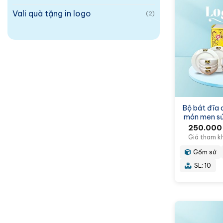
Vali quà tặng in logo
(2)
Bộ bát đĩa 
món men s
250.00
Giá tham k
Gốm sứ
SL: 10