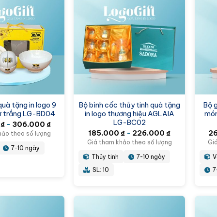
quà tặng in logo 9
Bộ bình cốc thủy tinh quà tặng
Bộ g
ứ trắng LG-BD04
in logo thương hiệu AGLAIA
món
LG-BC02
0
₫
-
306.000
₫
185.000
₫
-
226.000
₫
2
hảo theo số lượng
Giá tham khảo theo số lượng
Gi
7-10 ngày
Thủy tinh
7-10 ngày
V
SL: 10
7