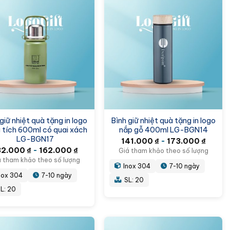
giữ nhiệt quà tặng in logo
Bình giữ nhiệt quà tặng in logo
 tích 600ml có quai xách
nắp gỗ 400ml LG-BGN14
LG-BGN17
141.000
₫
-
173.000
₫
32.000
₫
-
162.000
₫
Giá tham khảo theo số lượng
á tham khảo theo số lượng
Inox 304
7-10 ngày
nox 304
7-10 ngày
SL: 20
L: 20