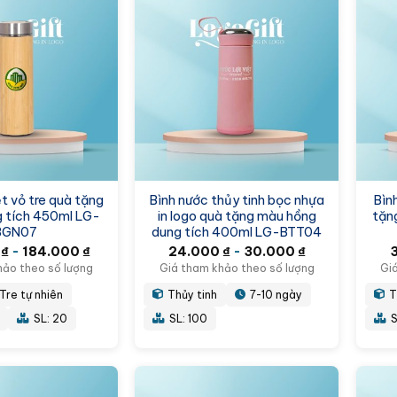
ệt vỏ tre quà tặng
Bình nước thủy tinh bọc nhựa
Bìn
ng tích 450ml LG-
in logo quà tặng màu hồng
tặng
BGN07
dung tích 400ml LG-BTT04
0
₫
-
184.000
₫
24.000
₫
-
30.000
₫
hảo theo số lượng
Giá tham khảo theo số lượng
Gi
Tre tự nhiên
Thủy tinh
7-10 ngày
T
SL: 20
SL: 100
S