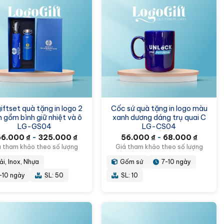
iftset quà tặng in logo 2
Cốc sứ quà tặng in logo màu
 gồm bình giữ nhiệt và ô
xanh dương dáng trụ quai C
LG-GS04
LG-CS04
66.000
₫
-
325.000
₫
56.000
₫
-
68.000
₫
á tham khảo theo số lượng
Giá tham khảo theo số lượng
ải, Inox, Nhựa
Gốm sứ
7-10 ngày
-10 ngày
SL: 50
SL: 10