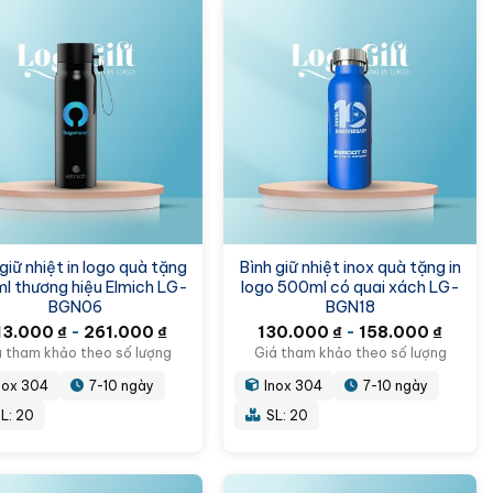
giữ nhiệt in logo quà tặng
Bình giữ nhiệt inox quà tặng in
l thương hiệu Elmich LG-
logo 500ml có quai xách LG-
BGN06
BGN18
13.000
₫
-
261.000
₫
130.000
₫
-
158.000
₫
á tham khảo theo số lượng
Giá tham khảo theo số lượng
nox 304
7-10 ngày
Inox 304
7-10 ngày
L: 20
SL: 20