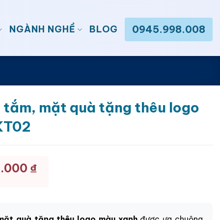
0945.998.008
NGÀNH NGHỀ
BLOG
, tắm, mặt quà tặng thêu logo
KT02
3.000
₫
 mặt quà tặng thêu logo màu xanh
được ưa chuộng