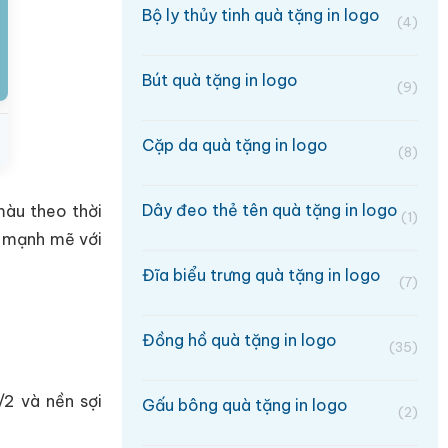
Bộ ly thủy tinh quà tặng in logo
(4)
Bút quà tặng in logo
(9)
Cặp da quà tặng in logo
(8)
Dây đeo thẻ tên quà tặng in logo
màu theo thời
(1)
g mạnh mẽ với
Đĩa biểu trưng quà tặng in logo
(7)
Đồng hồ quà tặng in logo
(35)
2 và nền sợi
Gấu bông quà tặng in logo
(2)