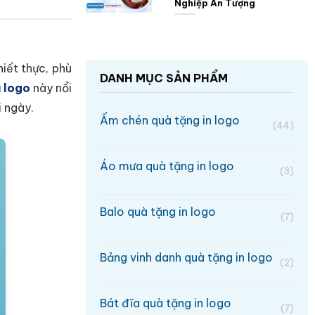
Nghiệp Ấn Tượng
hiết thực, phù
DANH MỤC SẢN PHẨM
u logo
này nổi
 ngày.
Ấm chén quà tặng in logo
(44)
Áo mưa quà tặng in logo
(3)
Balo quà tặng in logo
(7)
Bảng vinh danh quà tặng in logo
(2)
Bát đĩa quà tặng in logo
(7)