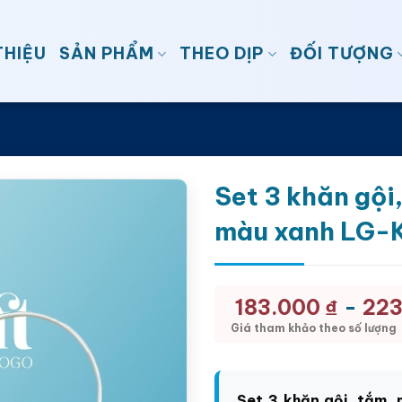
THIỆU
SẢN PHẨM
THEO DỊP
ĐỐI TƯỢNG
Set 3 khăn gội
màu xanh LG-
-
183.000
₫
22
Giá tham khảo theo số lượng
Set 3 khăn gội, tắm,