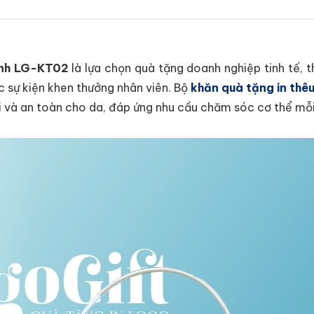
anh LG-KT02
là lựa chọn quà tặng doanh nghiệp tinh tế, t
c sự kiện khen thưởng nhân viên. Bộ
khăn quà tặng in thê
i và an toàn cho da, đáp ứng nhu cầu chăm sóc cơ thể mỗi