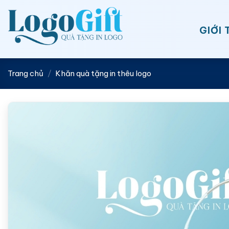
Bỏ
qua
GIỚI 
nội
dung
Trang chủ
/
Khăn quà tặng in thêu logo