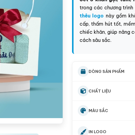
trong các chương trình 
thêu logo
này gồm khă
cấp, thấm hút tốt, mềm
chiếc khăn, giúp nâng c
cách sâu sắc.
DÒNG SẢN PHẨM
CHẤT LIỆU
MÀU SẮC
IN LOGO