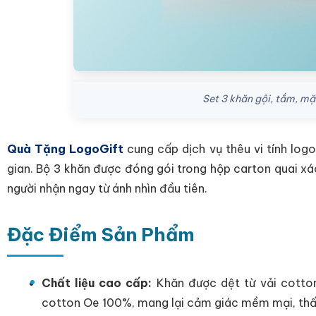
Set 3 khăn gội, tắm, m
Quà Tặng LogoGift
cung cấp dịch vụ thêu vi tính logo
gian. Bộ 3 khăn được đóng gói trong hộp carton quai xá
người nhận ngay từ ánh nhìn đầu tiên.
Đặc Điểm Sản Phẩm
Chất liệu cao cấp:
Khăn được dệt từ vải cotton
cotton Oe 100%, mang lại cảm giác mềm mại, thấ