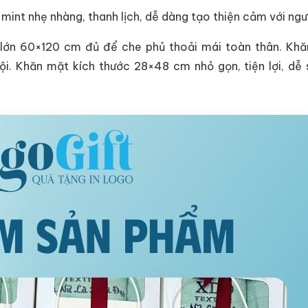
int nhẹ nhàng, thanh lịch, dễ dàng tạo thiện cảm với ngư
lớn 60×120 cm đủ để che phủ thoải mái toàn thân. Khă
ội. Khăn mặt kích thước 28×48 cm nhỏ gọn, tiện lợi, dễ