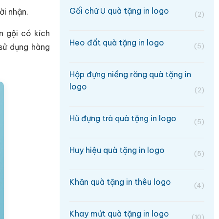
Gối chữ U quà tặng in logo
ời nhận.
(2)
n gội có kích
Heo đất quà tặng in logo
 sử dụng hàng
(5)
Hộp đựng niềng răng quà tặng in
logo
(2)
Hũ đựng trà quà tặng in logo
(5)
Huy hiệu quà tặng in logo
(5)
Khăn quà tặng in thêu logo
(4)
Khay mứt quà tặng in logo
(10)