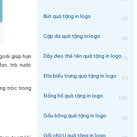
Bút quà tặng in logo
(9)
Cặp da quà tặng in logo
(8)
Dây đeo thẻ tên quà tặng in logo
goài giúp hạn
(1)
ọc, trà, nước
Đĩa biểu trưng quà tặng in logo
(7)
ng tróc trong
Đồng hồ quà tặng in logo
(35)
Gấu bông quà tặng in logo
(2)
Gối chữ U quà tặng in logo