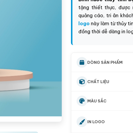
tặng thiết thực, được
quảng cáo, tri ân khác
logo
này làm từ thủy ti
đồng thời dễ dàng
in lo
DÒNG SẢN PHẨM
CHẤT LIỆU
MÀU SẮC
IN LOGO