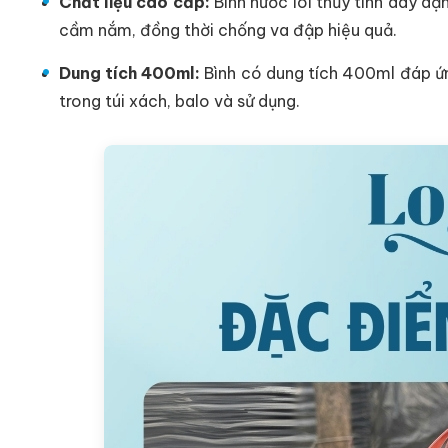
Chất liệu cao cấp:
Bình nước lõi thủy tinh dày dặ
cầm nắm, đồng thời chống va đập hiệu quả.
Dung tích 400ml:
Bình có dung tích 400ml đáp ứn
trong túi xách, balo và sử dụng.