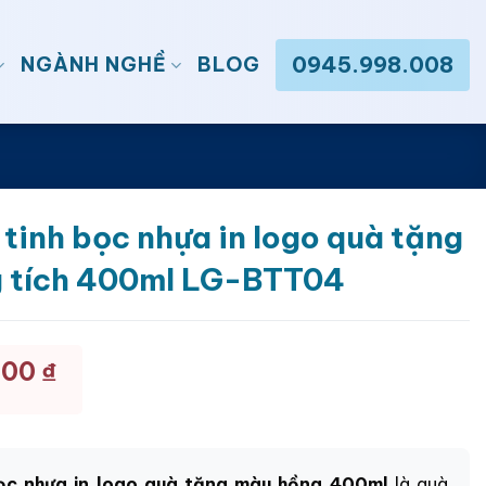
0945.998.008
NGÀNH NGHỀ
BLOG
 tinh bọc nhựa in logo quà tặng
 tích 400ml LG-BTT04
000
₫
bọc nhựa in logo quà tặng màu hồng 400ml
là quà