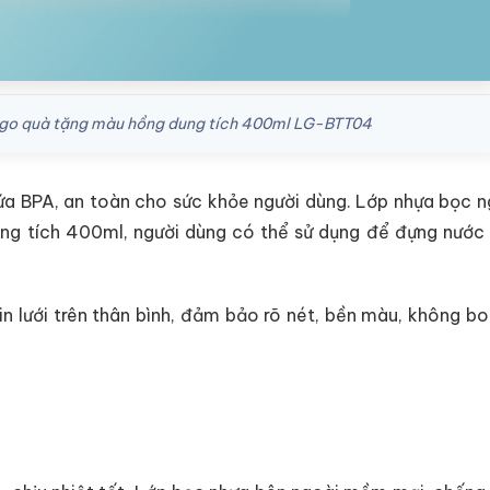
 logo quà tặng màu hồng dung tích 400ml LG-BTT04
hứa BPA, an toàn cho sức khỏe người dùng. Lớp nhựa bọc n
ung tích 400ml
, người dùng có thể sử dụng để đựng nước l
in lưới trên thân bình, đảm bảo rõ nét, bền màu, không bo