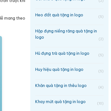
trơn trượt khi
(2)
Heo đất quà tặng in logo
(5)
 dễ mang theo
Hộp đựng niềng răng quà tặng in
logo
(2)
Hũ đựng trà quà tặng in logo
(5)
Huy hiệu quà tặng in logo
(5)
Khăn quà tặng in thêu logo
(4)
Khay mứt quà tặng in logo
(10)