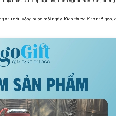
n, chịu nhiệt tốt. Lớp bọc nhựa bên ngoài mềm mại, chống 
g nhu cầu uống nước mỗi ngày. Kích thước bình nhỏ gọn,