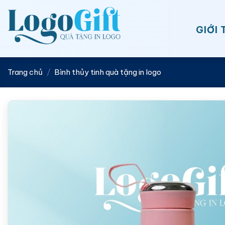
Bỏ
qua
GIỚI 
nội
dung
Trang chủ
/
Bình thủy tinh quà tặng in logo