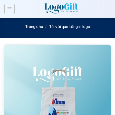
Bỏ
qua
nội
dung
Trang chủ
/
Túi vải quà tặng in logo