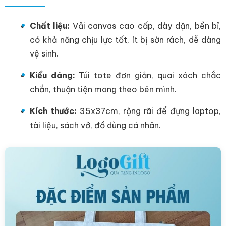
Chất liệu:
Vải canvas cao cấp, dày dặn, bền bỉ,
có khả năng chịu lực tốt, ít bị sờn rách, dễ dàng
vệ sinh.
Kiểu dáng:
Túi tote đơn giản, quai xách chắc
chắn, thuận tiện mang theo bên mình.
Kích thước:
35x37cm, rộng rãi để đựng laptop,
tài liệu, sách vở, đồ dùng cá nhân.