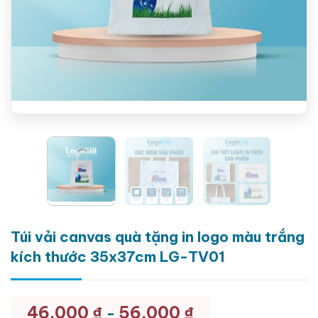
Túi vải canvas quà tặng in logo màu trắng
kích thước 35x37cm LG-TV01
46.000
₫
56.000
₫
-