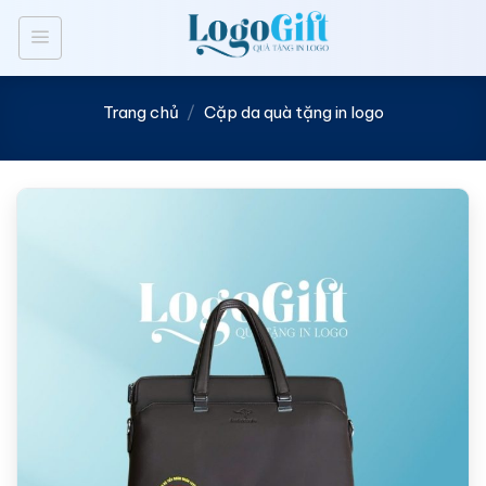
Bỏ
qua
nội
dung
Trang chủ
/
Cặp da quà tặng in logo