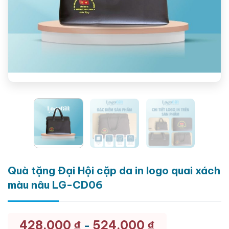
Quà tặng Đại Hội cặp da in logo quai xách
màu nâu LG-CD06
428.000
₫
524.000
₫
-