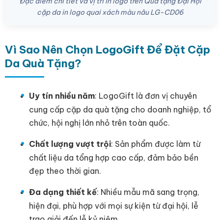
Đặc điểm chi tiết và vị trí in logo trên Quà tặng Đại Hội
cặp da in logo quai xách màu nâu LG-CD06
Vì Sao Nên Chọn LogoGift Để Đặt Cặp
Da Quà Tặng?
Uy tín nhiều năm
: LogoGift là đơn vị chuyên
cung cấp cặp da quà tặng cho doanh nghiệp, tổ
chức, hội nghị lớn nhỏ trên toàn quốc.
Chất lượng vượt trội
: Sản phẩm được làm từ
chất liệu da tổng hợp cao cấp, đảm bảo bền
đẹp theo thời gian.
Đa dạng thiết kế
: Nhiều mẫu mã sang trọng,
hiện đại, phù hợp với mọi sự kiện từ đại hội, lễ
trao giải đến lễ kỷ niệm.