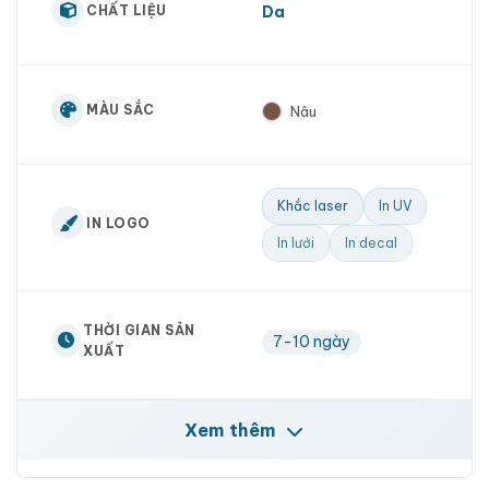
Da
CHẤT LIỆU
MÀU SẮC
Nâu
Khắc laser
In UV
IN LOGO
In lưới
In decal
THỜI GIAN SẢN
7-10 ngày
XUẤT
Xem thêm