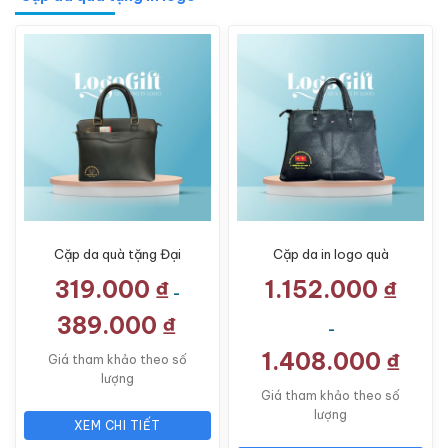
Cặp da quà tặng Đại
Cặp da in logo quà
Hội in logo thương hiệu
tặng Đại Hội quai xách
319.000
₫
1.152.000
₫
FADODA LG-CD07
màu đen LG-CD05
-
389.000
₫
-
1.408.000
₫
Giá tham khảo theo số
lượng
Giá tham khảo theo số
lượng
XEM CHI TIẾT