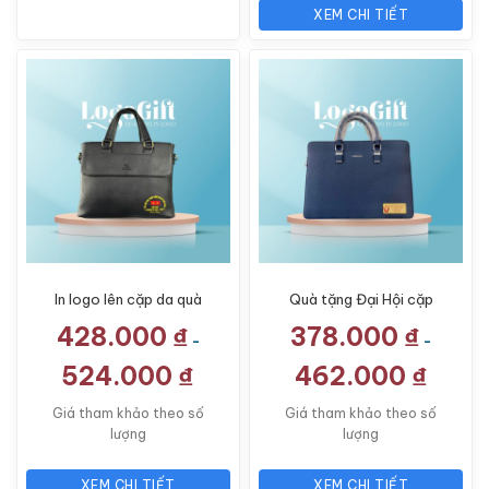
XEM CHI TIẾT
In logo lên cặp da quà
Quà tặng Đại Hội cặp
tặng Đại Hội thương
da in logo thương hiệu
428.000
₫
378.000
₫
hiệu FADODA LG-
KUQDAISHU LG-CD02
-
-
CD03
524.000
₫
462.000
₫
Giá tham khảo theo số
Giá tham khảo theo số
lượng
lượng
XEM CHI TIẾT
XEM CHI TIẾT