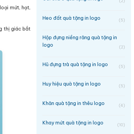
(2)
oại mứt, hạt,
Heo đất quà tặng in logo
(5)
 thị giác bắt
Hộp đựng niềng răng quà tặng in
logo
(2)
Hũ đựng trà quà tặng in logo
(5)
Huy hiệu quà tặng in logo
(5)
Khăn quà tặng in thêu logo
(4)
Khay mứt quà tặng in logo
(10)