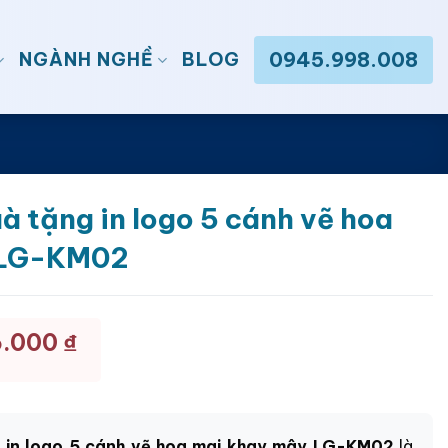
0945.998.008
NGÀNH NGHỀ
BLOG
à tặng in logo 5 cánh vẽ hoa
 LG-KM02
6.000
₫
 in logo 5 cánh vẽ hoa mai khay mây LG-KM02
là