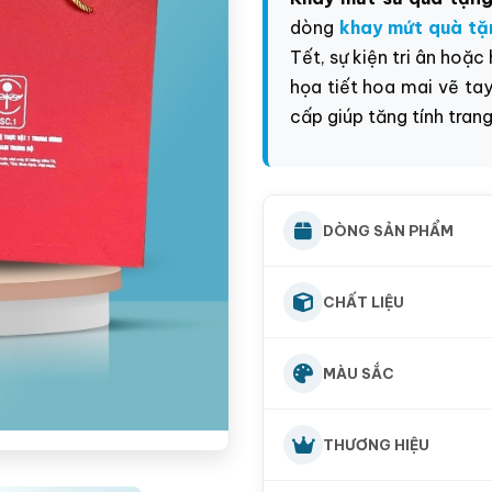
dòng
khay mứt quà tặ
Tết, sự kiện tri ân hoặ
họa tiết hoa mai vẽ ta
cấp giúp tăng tính trang
DÒNG SẢN PHẨM
CHẤT LIỆU
MÀU SẮC
THƯƠNG HIỆU