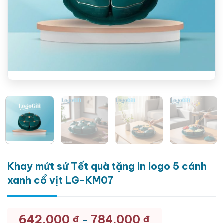
Khay mứt sứ Tết quà tặng in logo 5 cánh
xanh cổ vịt LG-KM07
642.000
₫
784.000
₫
-