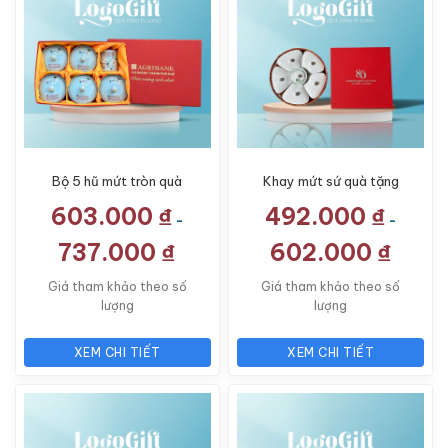
Bộ 5 hũ mứt tròn quà
Khay mứt sứ quà tặng
tặng in logo gốm sứ vẽ
in logo kỷ niệm 5 cánh
603.000
₫
492.000
₫
hoa kèm khay gỗ LG-
hoa đào khay mây LG-
-
-
KM03
KM06
737.000
₫
602.000
₫
Giá tham khảo theo số
Giá tham khảo theo số
lượng
lượng
XEM CHI TIẾT
XEM CHI TIẾT