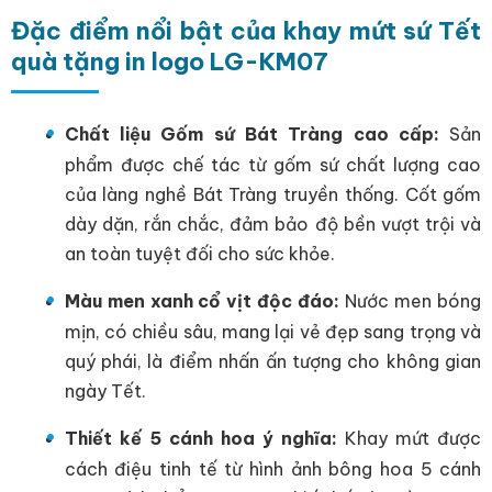
Đặc điểm nổi bật của khay mứt sứ Tết
quà tặng in logo LG-KM07
Chất liệu Gốm sứ Bát Tràng cao cấp:
Sản
phẩm được chế tác từ gốm sứ chất lượng cao
của làng nghề Bát Tràng truyền thống. Cốt gốm
dày dặn, rắn chắc, đảm bảo độ bền vượt trội và
an toàn tuyệt đối cho sức khỏe.
Màu men xanh cổ vịt độc đáo:
Nước men bóng
mịn, có chiều sâu, mang lại vẻ đẹp sang trọng và
quý phái, là điểm nhấn ấn tượng cho không gian
ngày Tết.
Thiết kế 5 cánh hoa ý nghĩa:
Khay mứt được
cách điệu tinh tế từ hình ảnh bông hoa 5 cánh