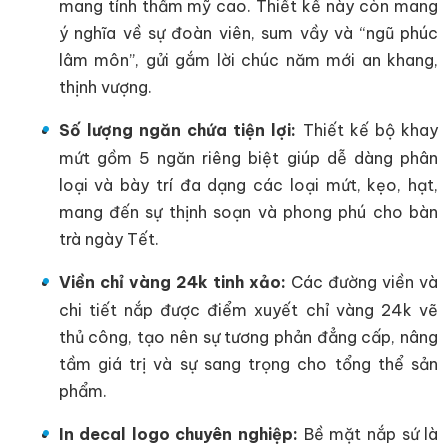
mang tính thẩm mỹ cao. Thiết kế này còn mang
ý nghĩa về sự đoàn viên, sum vầy và “ngũ phúc
lâm môn”, gửi gắm lời chúc năm mới an khang,
thịnh vượng.
Số lượng ngăn chứa tiện lợi:
Thiết kế bộ khay
mứt gồm 5 ngăn riêng biệt giúp dễ dàng phân
loại và bày trí đa dạng các loại mứt, kẹo, hạt,
mang đến sự thịnh soạn và phong phú cho bàn
trà ngày Tết.
Viền chỉ vàng 24k tinh xảo:
Các đường viền và
chi tiết nắp được điểm xuyết chỉ vàng 24k vẽ
thủ công, tạo nên sự tương phản đẳng cấp, nâng
tầm giá trị và sự sang trọng cho tổng thể sản
phẩm.
In decal logo chuyên nghiệp:
Bề mặt nắp sứ là