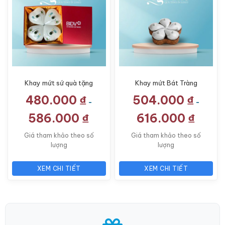
Khay mứt sứ quà tặng
Khay mứt Bát Tràng
in logo dáng tim họa
quà tặng in logo 5 cánh
480.000
₫
504.000
₫
tiết hoa sen LG-KM01
hoa ban khay mây LG-
-
-
KM10
586.000
₫
616.000
₫
Giá tham khảo theo số
Giá tham khảo theo số
lượng
lượng
XEM CHI TIẾT
XEM CHI TIẾT