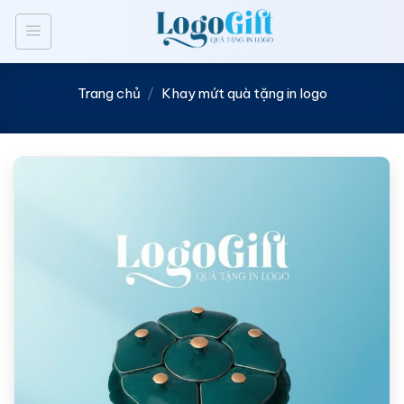
Bỏ
qua
nội
dung
Trang chủ
/
Khay mứt quà tặng in logo