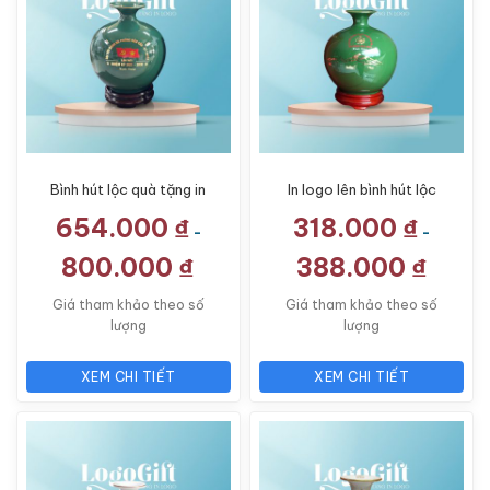
Bình hút lộc quà tặng in
In logo lên bình hút lộc
logo men xanh ngọc vẽ
quà tặng Đại hội mạ
654.000
₫
318.000
₫
thuận buồm xuôi gió
vàng 18cm LG-BHL07
-
-
vàng kim 26cm LG-
800.000
₫
388.000
₫
BHL11
Giá tham khảo theo số
Giá tham khảo theo số
lượng
lượng
XEM CHI TIẾT
XEM CHI TIẾT