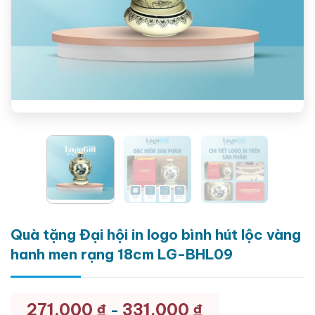
Quà tặng Đại hội in logo bình hút lộc vàng
hanh men rạng 18cm LG-BHL09
271.000
₫
331.000
₫
-