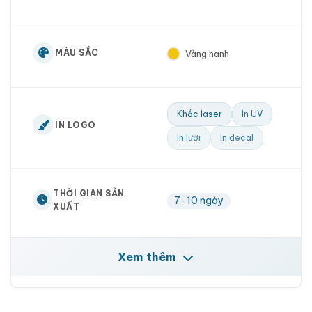
MÀU SẮC
Vàng hanh
Khắc laser
In UV
IN LOGO
In lưới
In decal
THỜI GIAN SẢN
7-10 ngày
XUẤT
Xem thêm