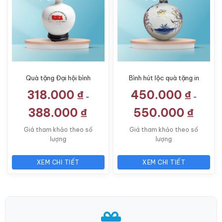
Quà tặng Đại hội bình
Bình hút lộc quà tặng in
hút lộc in logo mạ vàng
logo màu trắng họa tiết
318.000
₫
450.000
₫
18cm LG-BHL06
hoa sen viền vàng kim
-
-
18cm LG-BHL01
388.000
₫
550.000
₫
Giá tham khảo theo số
Giá tham khảo theo số
lượng
lượng
XEM CHI TIẾT
XEM CHI TIẾT