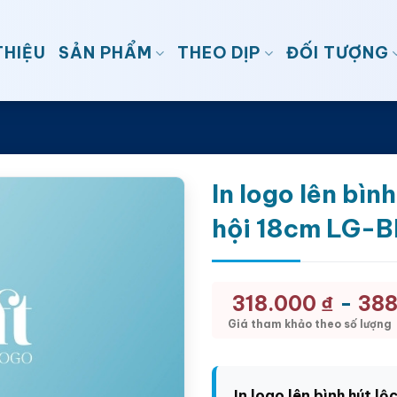
THIỆU
SẢN PHẨM
THEO DỊP
ĐỐI TƯỢNG
In logo lên bìn
hội 18cm LG-
-
318.000
₫
38
Giá tham khảo theo số lượng
In logo lên bình hút l