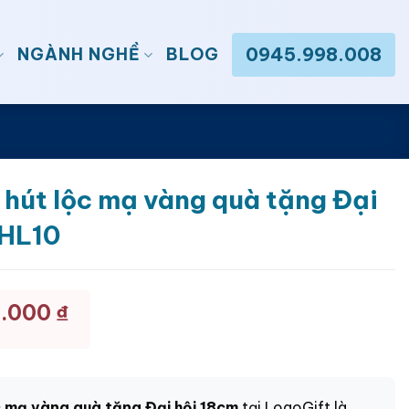
0945.998.008
NGÀNH NGHỀ
BLOG
h hút lộc mạ vàng quà tặng Đại
BHL10
8.000
₫
ộc mạ vàng quà tặng Đại hội 18cm
tại
LogoGift
là