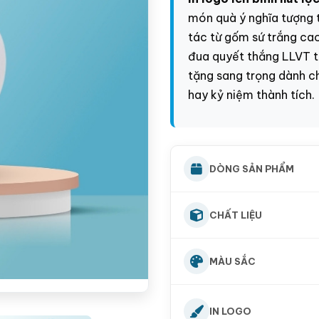
món quà ý nghĩa tượng 
tác từ gốm sứ trắng cao 
đua quyết thắng LLVT t
tặng sang trọng dành ch
hay kỷ niệm thành tích.
DÒNG SẢN PHẨM
CHẤT LIỆU
MÀU SẮC
IN LOGO