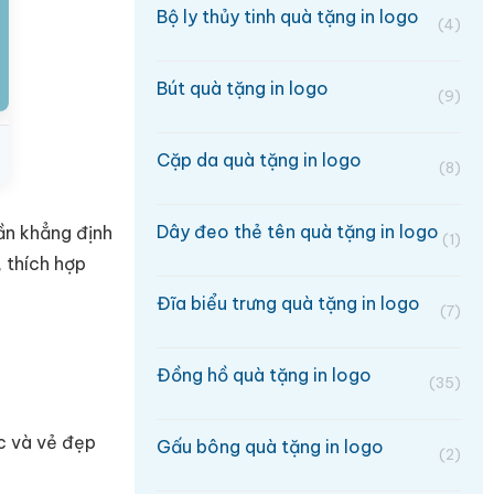
Bộ ly thủy tinh quà tặng in logo
(4)
Bút quà tặng in logo
(9)
Cặp da quà tặng in logo
(8)
Dây đeo thẻ tên quà tặng in logo
ần khẳng định
(1)
 thích hợp
Đĩa biểu trưng quà tặng in logo
(7)
Đồng hồ quà tặng in logo
(35)
c và vẻ đẹp
Gấu bông quà tặng in logo
(2)