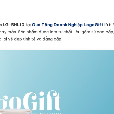
8cm LG-BHL10
tại
Quà Tặng Doanh Nghiệp LogoGift
là bi
à may mắn. Sản phẩm được làm từ chất liệu gốm sứ cao cấp
g lại vẻ đẹp tinh tế và đẳng cấp.