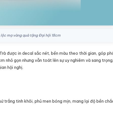
út lộc mạ vàng quà tặng Đại hội 18cm
Trà được in decal sắc nét, bền màu theo thời gian, góp ph
m nhỏ gọn nhưng vẫn toát lên sự uy nghiêm và sang trọng,
an hội nghị.
sứ trắng tinh khôi, phủ men bóng mịn, mang lại độ bền chắ