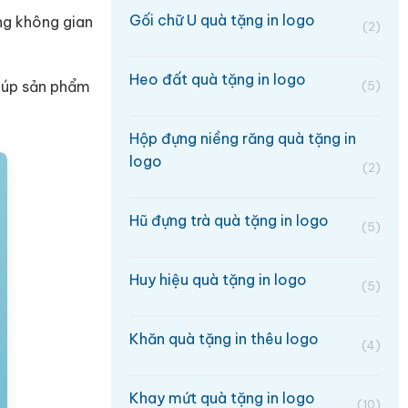
Gối chữ U quà tặng in logo
ong không gian
(2)
Heo đất quà tặng in logo
giúp sản phẩm
(5)
Hộp đựng niềng răng quà tặng in
logo
(2)
Hũ đựng trà quà tặng in logo
(5)
Huy hiệu quà tặng in logo
(5)
Khăn quà tặng in thêu logo
(4)
Khay mứt quà tặng in logo
(10)