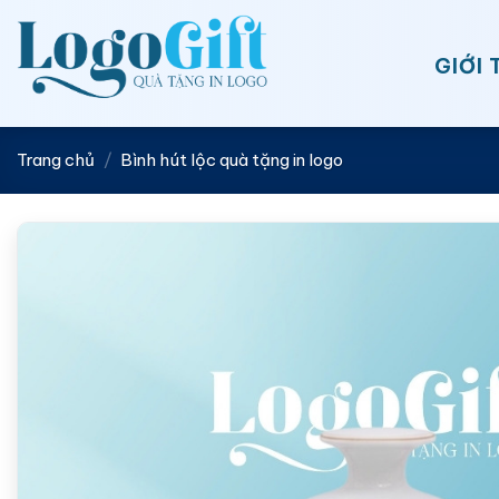
Bỏ
qua
GIỚI 
nội
dung
Trang chủ
/
Bình hút lộc quà tặng in logo