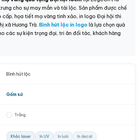
trưng cho sự may mắn và tài lộc. Sản phẩm được chế
cấp, họa tiết mạ vàng tinh xảo, in logo Đại hội thi
hị xã Hương Trà.
Bình hút lộc in logo
là lựa chọn quà
o các sự kiện trọng đại, tri ân đối tác, khách hàng
Bình hút lộc
Gốm sứ
Trắng
Khắc laser
In UV
In lưới
In decal