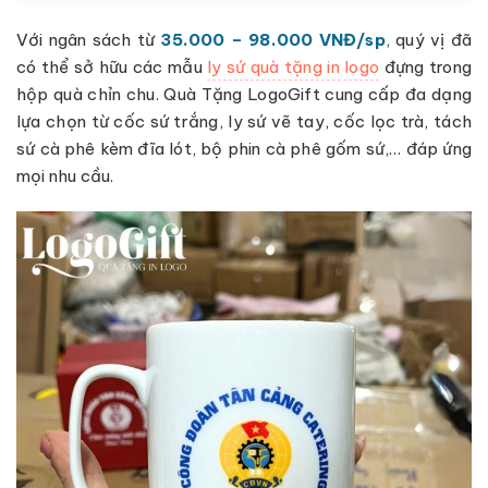
Với ngân sách từ
35.000 – 98.000 VNĐ/sp
, quý vị đã
có thể sở hữu các mẫu
ly sứ quà tặng in logo
đựng trong
hộp quà chỉn chu. Quà Tặng LogoGift cung cấp đa dạng
lựa chọn từ cốc sứ trắng, ly sứ vẽ tay, cốc lọc trà, tách
sứ cà phê kèm đĩa lót, bộ phin cà phê gốm sứ,… đáp ứng
mọi nhu cầu.