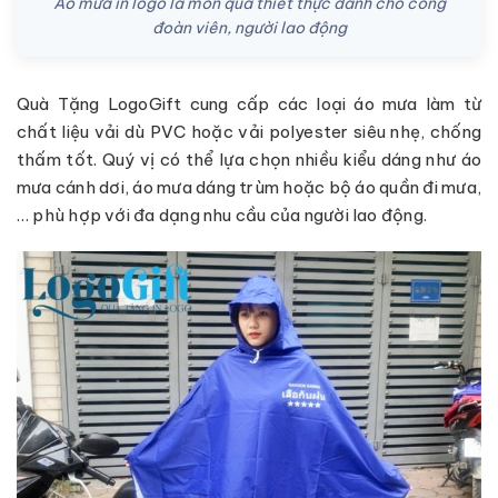
Áo mưa in logo là món quà thiết thực dành cho công
đoàn viên, người lao động
Quà Tặng LogoGift cung cấp các loại áo mưa làm từ
chất liệu vải dù PVC hoặc vải polyester siêu nhẹ, chống
thấm tốt. Quý vị có thể lựa chọn nhiều kiểu dáng như áo
mưa cánh dơi, áo mưa dáng trùm hoặc bộ áo quần đi mưa,
… phù hợp với đa dạng nhu cầu của người lao động.