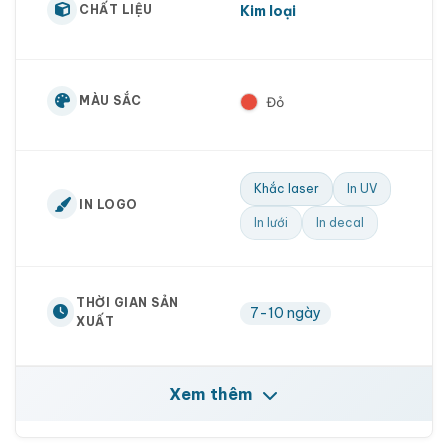
Kim loại
CHẤT LIỆU
MÀU SẮC
Đỏ
Khắc laser
In UV
IN LOGO
In lưới
In decal
THỜI GIAN SẢN
7-10 ngày
XUẤT
Xem thêm