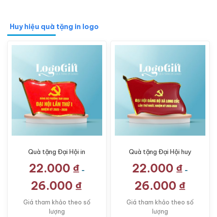
Huy hiệu quà tặng in logo
Quà tặng Đại Hội in
Quà tặng Đại Hội huy
logo huy hiệu đổ keo
hiệu in logo đổ keo màu
22.000
₫
22.000
₫
màu đỏ LG-HH02
đỏ LG-HH04
-
-
26.000
₫
26.000
₫
Giá tham khảo theo số
Giá tham khảo theo số
lượng
lượng