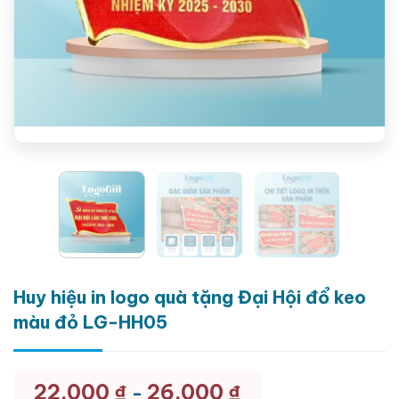
Huy hiệu in logo quà tặng Đại Hội đổ keo
màu đỏ LG-HH05
22.000
₫
26.000
₫
-