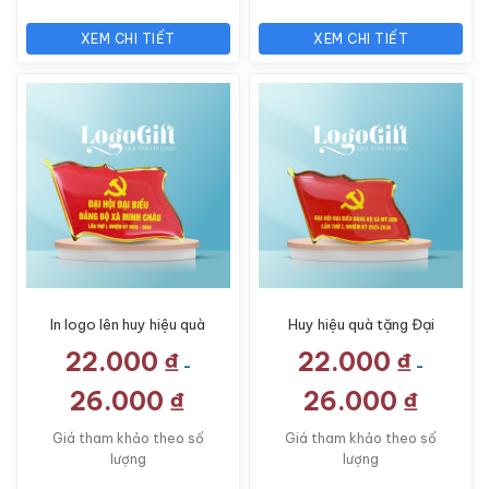
XEM CHI TIẾT
XEM CHI TIẾT
In logo lên huy hiệu quà
Huy hiệu quà tặng Đại
tặng Đại Hội đổ keo
Hội in logo đổ keo màu
22.000
₫
22.000
₫
màu đỏ LG-HH03
đỏ LG-HH01
-
-
26.000
₫
26.000
₫
Giá tham khảo theo số
Giá tham khảo theo số
lượng
lượng