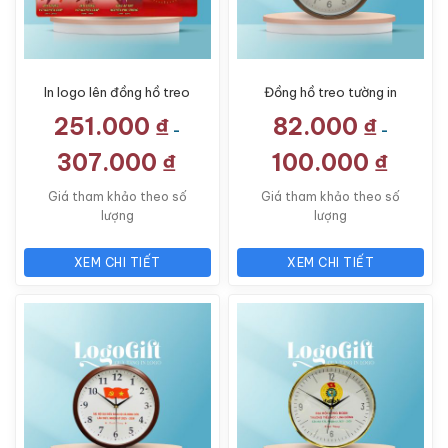
In logo lên đồng hồ treo
Đồng hồ treo tường in
tường quà tặng Đại hội
logo quà tặng Đại hội
251.000
₫
82.000
₫
tráng gương có viền
số in LG-ĐH27
-
-
LG-ĐH09
307.000
₫
100.000
₫
Giá tham khảo theo số
Giá tham khảo theo số
lượng
lượng
XEM CHI TIẾT
XEM CHI TIẾT