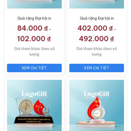
Quà tặng Đại hội in
Quà tặng Đại hội in
logo đồng hồ treo
logo đồng hồ để bàn
84.000
₫
402.000
₫
tường số cọc LG-ĐH28
thương hiệu Kashi
-
-
16x21cm LG-ĐH19
102.000
₫
492.000
₫
Giá tham khảo theo số
Giá tham khảo theo số
lượng
lượng
XEM CHI TIẾT
XEM CHI TIẾT