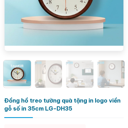
Đồng hồ treo tường quà tặng in logo viền
gỗ số in 35cm LG-DH35