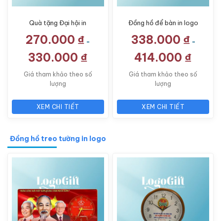
Quà tặng Đại hội in
Đồng hồ để bàn in logo
logo đồng hồ để bàn
quà tặng Đại hội pha lê
270.000
₫
338.000
₫
pha lê LG-ĐH11
dáng ngọn lửa LG-
-
-
ĐH20
330.000
₫
414.000
₫
Giá tham khảo theo số
Giá tham khảo theo số
lượng
lượng
XEM CHI TIẾT
XEM CHI TIẾT
Đồng hồ treo tường in logo