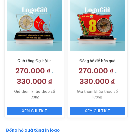
Quà tặng Đại hội in
Đồng hồ để bàn quà
logo đồng hồ để bàn
tặng Đại hội in logo pha
270.000
₫
270.000
₫
pha lê LG-ĐH11
lê LG-ĐH12
-
-
330.000
₫
330.000
₫
Giá tham khảo theo số
Giá tham khảo theo số
lượng
lượng
XEM CHI TIẾT
XEM CHI TIẾT
Đồng hồ quà tặng in logo