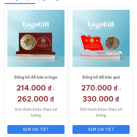
Đồng hồ để bàn in logo
Đồng hồ để bàn quà
quà tặng Đại hội gỗ
tặng Đại hội in logo pha
214.000
₫
270.000
₫
LG-ĐH23
lê LG-ĐH10
-
-
262.000
₫
330.000
₫
Giá tham khảo theo số
Giá tham khảo theo số
lượng
lượng
XEM CHI TIẾT
XEM CHI TIẾT