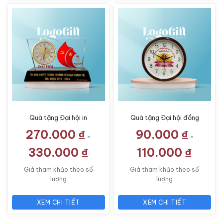
Quà tặng Đại hội in
Quà tặng Đại hội đồng
logo đồng hồ để bàn
hồ treo tường in logo số
270.000
₫
90.000
₫
pha lê LG-ĐH11
in LG-ĐH32
-
-
330.000
₫
110.000
₫
Giá tham khảo theo số
Giá tham khảo theo số
lượng
lượng
XEM CHI TIẾT
XEM CHI TIẾT