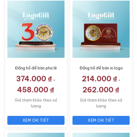
Đồng hồ để bàn pha lê
Đồng hồ để bàn in logo
quà tặng in logo dáng
quà tặng Đại hội gỗ
374.000
₫
214.000
₫
số kỷ niệm LG-ĐH05
LG-ĐH23
-
-
458.000
₫
262.000
₫
Giá tham khảo theo số
Giá tham khảo theo số
lượng
lượng
XEM CHI TIẾT
XEM CHI TIẾT