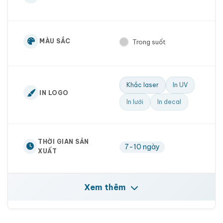
MÀU SẮC
Trong suốt
Khắc laser
In UV
IN LOGO
In lưới
In decal
THỜI GIAN SẢN
7-10 ngày
XUẤT
Xem thêm