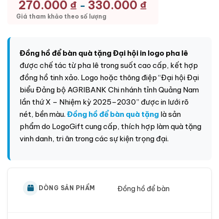
270.000
₫
330.000
₫
-
Giá tham khảo theo số lượng
Đồng hồ để bàn quà tặng Đại hội in logo pha lê
được chế tác từ pha lê trong suốt cao cấp, kết hợp
đồng hồ tinh xảo. Logo hoặc thông điệp “Đại hội Đại
biểu Đảng bộ AGRIBANK Chi nhánh tỉnh Quảng Nam
lần thứ X – Nhiệm kỳ 2025–2030” được in lưới rõ
nét, bền màu.
Đồng hồ để bàn quà tặng
là sản
phẩm do
LogoGift
cung cấp, thích hợp làm quà tặng
vinh danh, tri ân trong các sự kiện trọng đại.
Đồng hồ để bàn
DÒNG SẢN PHẨM