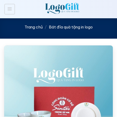
Bỏ
qua
nội
dung
Trang chủ
/
Bát đĩa quà tặng in logo