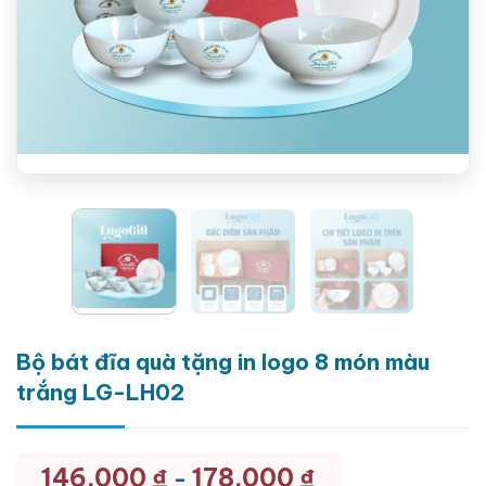
Bộ bát đĩa quà tặng in logo 8 món màu
trắng LG-LH02
146.000
₫
178.000
₫
-