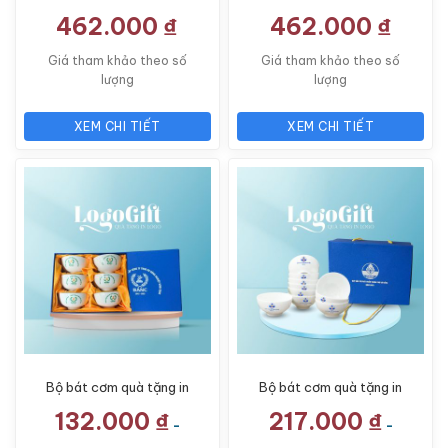
LG-BD01
462.000
₫
462.000
₫
Giá tham khảo theo số
Giá tham khảo theo số
lượng
lượng
XEM CHI TIẾT
XEM CHI TIẾT
Bộ bát cơm quà tặng in
Bộ bát cơm quà tặng in
logo 6 món men trắng
logo 10 món màu trắng
132.000
₫
217.000
₫
LG-BC03
LG-BC01
-
-