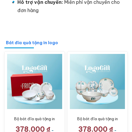
Hỗ trợ vận chuyển:
Miễn phí vận chuyển cho
đơn hàng
Bát đĩa quà tặng in logo
Bộ bát đĩa quà tặng in
Bộ bát đĩa quà tặng in
logo 10 món họa tiết lá
logo 10 món họa tiết
378.000
₫
378.000
₫
LG-BD03
hoa sen xanh vẽ tay
-
-