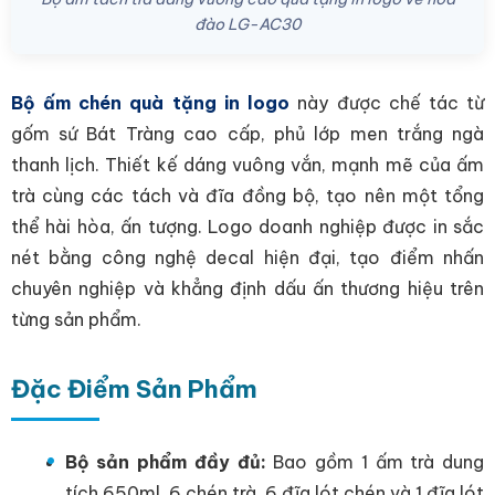
đào LG-AC30
Bộ ấm chén quà tặng in logo
này được chế tác từ
gốm sứ Bát Tràng cao cấp, phủ lớp men trắng ngà
thanh lịch. Thiết kế dáng vuông vắn, mạnh mẽ của ấm
trà cùng các tách và đĩa đồng bộ, tạo nên một tổng
thể hài hòa, ấn tượng. Logo doanh nghiệp được in sắc
nét bằng công nghệ decal hiện đại, tạo điểm nhấn
chuyên nghiệp và khẳng định dấu ấn thương hiệu trên
từng sản phẩm.
Đặc Điểm Sản Phẩm
Bộ sản phẩm đầy đủ:
Bao gồm 1 ấm trà dung
tích 650ml, 6 chén trà, 6 đĩa lót chén và 1 đĩa lót