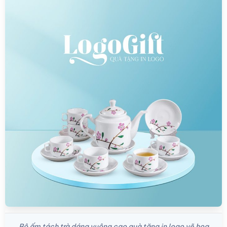
Bộ ấm tách trà dáng vuông cao quà tặng in logo vẽ hoa