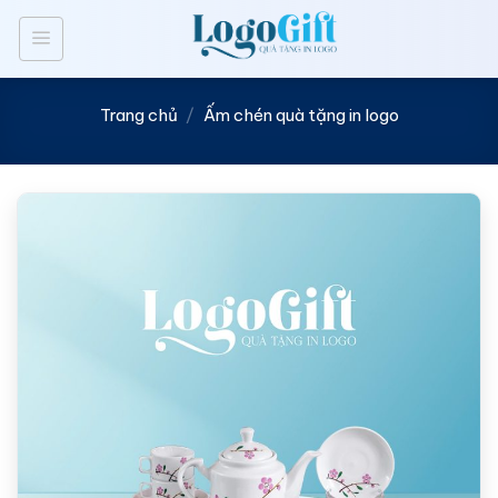
Bỏ
qua
nội
dung
Trang chủ
/
Ấm chén quà tặng in logo