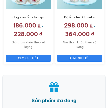
In logo lên ấm chén quà
Bộ ấm chén Camellia
tặng Đại hội thương
quà tặng in logo vẽ
186.000
₫
298.000
₫
hiệu Camellia 500ml
hồng liên hoa kẻ chỉ
-
-
LG-AC41
xanh LG-AC19
228.000
₫
364.000
₫
Giá tham khảo theo số
Giá tham khảo theo số
lượng
lượng
XEM CHI TIẾT
XEM CHI TIẾT
Sản phẩm đa dạng