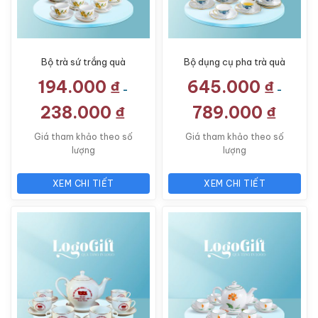
Bộ trà sứ trắng quà
Bộ dụng cụ pha trà quà
tặng in logo dáng bưởi
tặng in logo bưởi lửa vẽ
194.000
₫
645.000
₫
lửa vẽ hoa mai vàng
hoa sen LG-AC26
-
-
LG-AC09
238.000
₫
789.000
₫
Giá tham khảo theo số
Giá tham khảo theo số
lượng
lượng
XEM CHI TIẾT
XEM CHI TIẾT